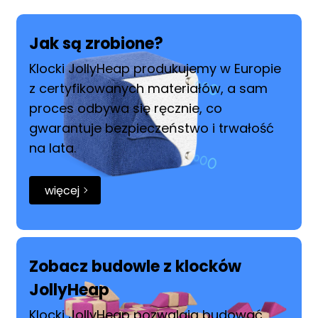
finishing the blocks and promising years
of fun ahead!
Jak są zrobione?
Klocki JollyHeap produkujemy w Europie
z certyfikowanych materiałów, a sam
proces odbywa się ręcznie, co
gwarantuje bezpieczeństwo i trwałość
na lata.
więcej
Zobacz budowle z klocków
JollyHeap
Klocki JollyHeap pozwalają budować