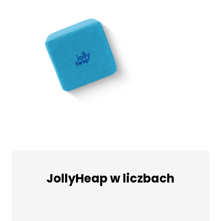
JollyHeap w liczbach