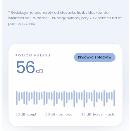
* Redukcja hałasu zależy od stosunku liczby klocków do
wielkości sali. Wartość 30% osiągnęliśmy przy 20 klockach na m²
pomieszczenia.
POZIOM HAŁASU
Sala w godzinach szczytu
59
dB
30 dB · szept
60 dB · rozmowa
90 dB · hałas miasta