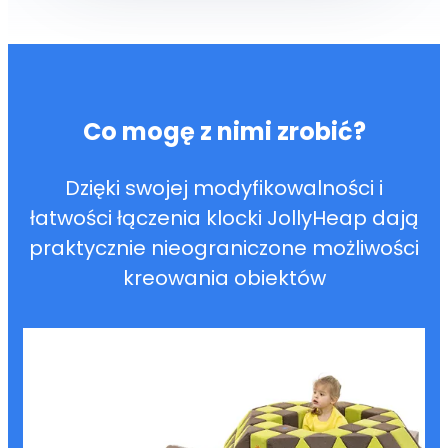
Co mogę z nimi zrobić?
Dzięki swojej modyfikowalności i
łatwości łączenia klocki JollyHeap dają
praktycznie nieograniczone możliwości
kreowania obiektów