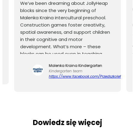
T
We’ve been dreaming about JollyHeap
m
blocks since the very beginning of
Malenka Kraina intercultural preschool.
T
Construction games foster creativity,
m
spatial awareness, and support children
J
in their cognitive and motor
f
development. What’s more – these
w
e
blocks can be used even in teaching
t
coding, mathematics, or foreign
Malenka Kraina Kindergarten
languages! We also conduct sensory
Kindergarten team
activities using these blocks. We
https://www.facebook.com/PrzedszkoleMalenka
recommend the blocks with a clear
conscience – both for home play and
educational institutions. They are soft,
safe, and colorful, and the magnet inside
is imperceptible (yet the blocks still
'cuddle’ – it’s magic). The quality of
Dowiedz się więcej
craftsmanship is of a very high standard,
showing great attention to detail in