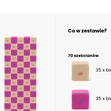
Co w zestawie?
70 sześcianów
35 x b
35 x b