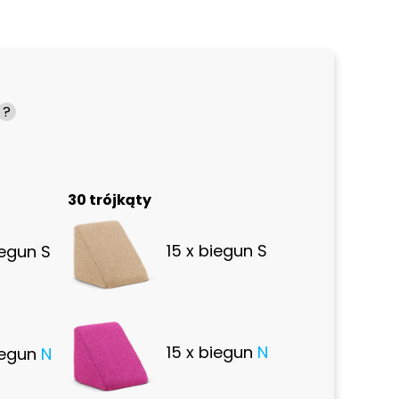
?
30 trójkąty
15 x biegun
S
iegun
S
15 x biegun
N
iegun
N